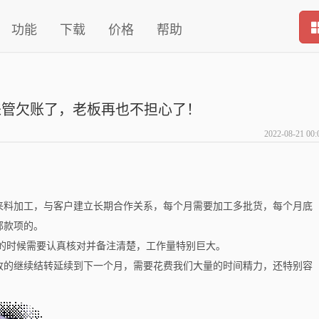
功能
下载
价格
帮助
l来管欠账了，老板再也不担心了！
2022-08-21 00:
！
来料加工，与客户建立长期合作关系，每个月需要加工多批货，每个月底
部款项的。
清账的时候需要认真核对并备注清楚，工作量特别巨大。
收的继续结转延续到下一个月，需要花费我们大量的时间精力，还特别容