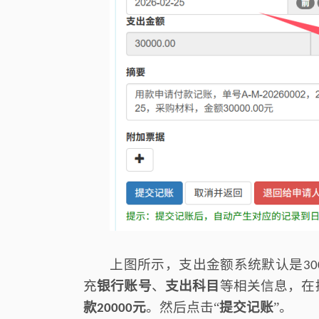
上图所示，
支出金额系统默认是
30
充
银行账号
、
支出科目
等相关信息，
在
款
元
。
然后点击
“
提交记账
”。
20000