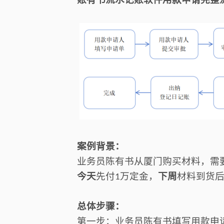
案例背景：
业务员陈有书从
厦门
购买材料，需
今天
先付
万定金，
下周
材料到货
1
总体步骤：
第一步：业务员陈有书填写用款申