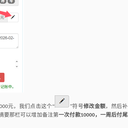
元，我们点击这个“
”符号
修改金额
，然后
补
000
摘要那栏可以增加备注第
一次付款
，一周后付尾
10000