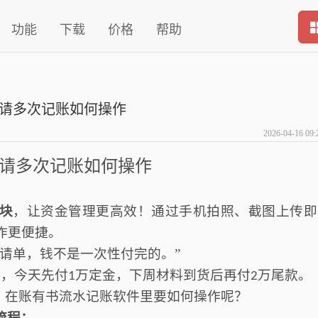
功能
下载
价格
帮助
请多次记账如何操作
2026-04-16 09:
请多次记账如何操作
块
，让资金管理更高效！通过手机拍照、截图上传即
作更便捷
。
请单，钱不是一次性付完的。
”
用
，今天先付
万定金，下周
材料到货
后再
付
万尾款
。
1
2
，
在
账有书流水记账软件里要如何操作呢？
流程：