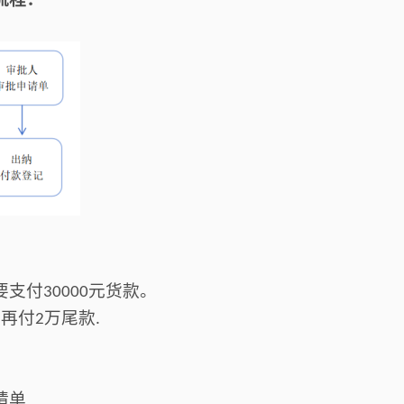
要支付
元货款。
300
00
后再付
万尾款
2
.
请单