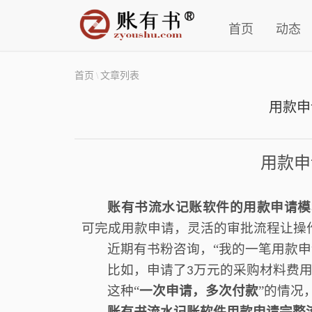
首页
动态
首页
文章列表
\
用款申
用款申
账有书流水记账软件的用款申请模
可完成用款申请，灵活的审批流程让操
近期有书粉咨询，
“我的
一笔用款申
比如，申请了
万元的
采购材料费
3
这种
“
一次申请，多次付款
”的情况
账有书流水记账软件用款申请完整