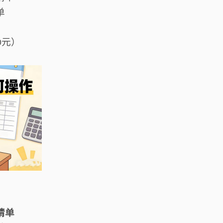
单
）
元）
0
请单