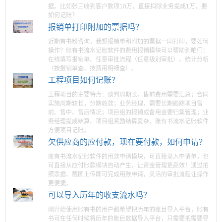
据。比如张三收到客户款项10万，直接扣除业务提成1万，要
如何记账？
报销单打印附加的票据吗？
近期有书粉咨询，我想报销单和附加的票据一同打印，要如何
操作？账有书流水记账软件的费用报销模块可以帮助到咱们：
在线填写报销单、任意审批流程（任意级别审批）、统计分析
（按报销单查、按费用明细查）。
工程项目如何记账？
工程项目的主要特点：谈判周期长，售前费用需要汇总；合同
实施周期较长，分期收款；业务经理，需要长期跟踪项目售
前、售中、售后情况；项目组的报销或备用金要归集管理；业
务经理提成结算、项目组奖励结算复杂，账有书流水记账软件
方便项目记账。
欠供应商的应付款，现在要付款，如何申请？
账有书流水记账软件的用款申请模块，可直接录入申请单，也
可直接从应付账款模块自动产生，让资金管理更高效！通过拍
照票据、截图上传即可完成用款申请，灵活的审批流程让操作
更便捷。
可以导入历年的收支流水吗？
刚开始使用账有书的用户都希望把历年的账目导入平台，账有
书可在任何时候将历年的账目数据导入平台，只需要把需要导