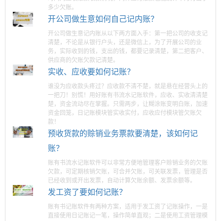
多少欠账。
开公司做生意如何自己记内账？
开公司做生意记内账从以下两方面入手：第一把公司的收支记
清楚，不论是从银行户头，还是微信上，为了开展公司的业
务，实际收到的钱，支出的钱，都要记录清楚，第二把客户、
供应商的欠账欠款记清楚。
实收、应收要如何记账？
谁没为应收款头疼过？应收款不清不楚，就是悬在经营头上的
一把刀！别慌！用好账有书流水记账软件，应收、实收清清楚
楚，资金流动尽在掌握。只需两步，让糊涂账变明白账，加速
资金回笼，日记账模块管实收实付，应收应付模块管欠账欠
款！
预收货款的赊销业务票款要清楚，该如何记
账？
账有书流水记账软件可以非常方便地管理客户赊销业务的欠账
欠款，可定期核销欠账，可合并欠账，可关联发票，管理是否
已经收到或开出发票，自动计算欠账余额、发票余额等。
发工资了要如何记账？
账有书记账软件有两种方案，适用于发工资了记账操作，一是
直接使用日记账记一笔，操作简单直观；二是使用工资管理模