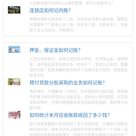
入的账目按平台的Excel格式整理，就可以轻松导入！
连锁店如何记内账？
做建材销售生意有多个门店，分布在本市各大建材城。需要及
时掌握每个门店收入多少钱，开支多少钱，欠款有多少，还能
统计全公司收支、欠账情况。
押金、保证金如何记账？
公司日常经营中，经常会遇到支付押金、支付保证金、退回押
金、退还保证金等这类业务，时间久了，常常忘记收回。需要
如何记账？既能准确的查询有多少这类资金可收回，还能保证
账目不乱。
预付货款分批采购的业务如何记账？
两步操作，方便解决一次预付，多次采购的记账问题。具体操
作步骤为预付时登记日记账支出，同时纳入预付管理，在实际
采购货物时，在预付管理模块逐次核销采购金额，直到预付余
额为零。
如何统计本月应收账款收回了多少钱？
我们经常需要统计本月收回了多少应收账款，方便我们判断货
款回流状态，账有书流水记账软件非常方便统计一个月或一段
时间内应收账款收款情况，同样应付账款也能统计本月付出了