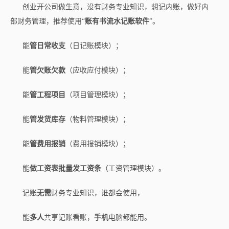
创业开公司做生意，没有财务专业知识，想记内账，做好内
部财务管理，推荐使用“
账有书流水记账软件
”。
能
管日常收支
（日记账模块）；
能
管欠账欠款
（应收应付模块）；
能
管工程项目
（项目管理模块）；
能
管发货库存
（物料管理模块）；
能
管费用报销
（费用报销模块）；
能
做工资表批量发工资条
（工资管理模块）。
记账
无需
财务专业知识，谁都会使用，
能
多人
共享记账看账，
手机
电脑都能用。