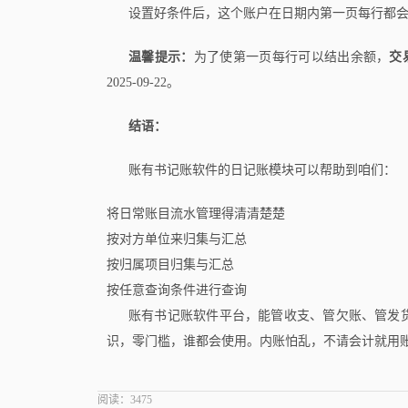
设置好条件后，这个账户在日期内第一页每行都
温馨提示：
为了使第一页每行可以结出余额，
交
2025-09-22。
结语：
账有书记账软件的日记账模块可以帮助到咱们：
将日常账目流水管理得清清楚楚
按对方单位来归集与汇总
按归属项目归集与汇总
按任意查询条件进行查询
账有书记账软件平台，能管收支、管欠账、管发
识，零门槛，谁都会使用。内账怕乱，不请会计就用
阅读：
3475