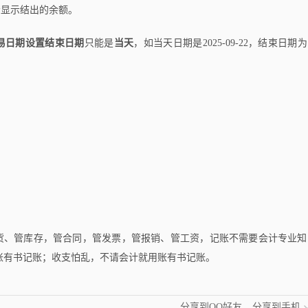
会显示结出的余额。
易日期设置结束日期
只能是
当天
，如当天日期是2025-09-22，结束日期为
货、管库存，管合同，管发票，管报销、管工资，记账不需要会计专业知
账有书记账；收支怕乱，不请会计就用账有书记账。
分享到QQ好友
分享到手机